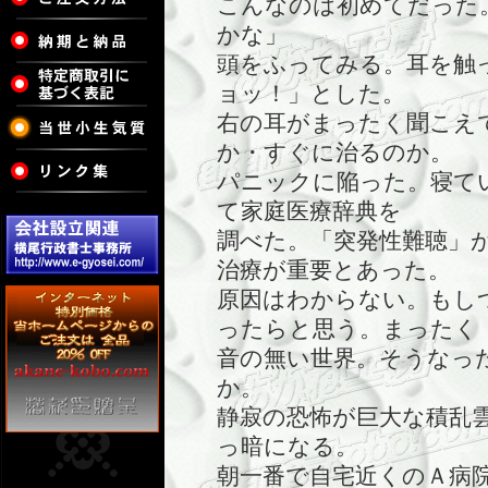
こんなのは初めてだった
かな」
頭をふってみる。耳を触
ョッ！」とした。
右の耳がまったく聞こえ
か・すぐに治るのか。
パニックに陥った。寝て
て家庭医療辞典を
調べた。「突発性難聴」
治療が重要とあった。
原因はわからない。もし
ったらと思う。まったく
音の無い世界。そうなっ
か。
静寂の恐怖が巨大な積乱
っ暗になる。
朝一番で自宅近くのＡ病