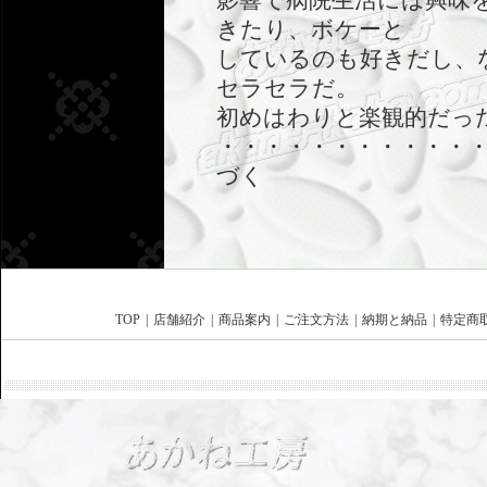
影響で病院生活には興味
きたり、ボケーと
しているのも好きだし、
セラセラだ。
初めはわりと楽観的だっ
・・・・・・・・・・・
づく
TOP
|
店舗紹介
|
商品案内
|
ご注文方法
|
納期と納品
|
特定商