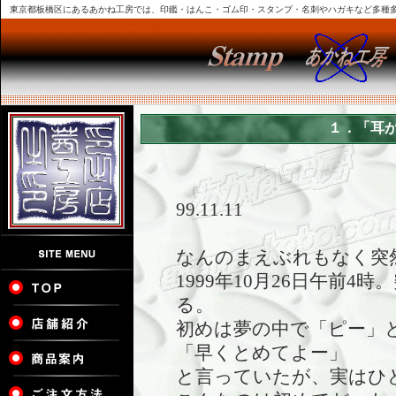
東京都板橋区にあるあかね工房では、印鑑・はんこ・ゴム印・スタンプ・名刺やハガキなど多種
１．「耳
99.11.11
なんのまえぶれもなく突
1999年10月26日午前
る。
初めは夢の中で「ピー」
「早くとめてよー」
と言っていたが、実はひ