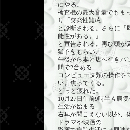
にやる。
検査機の最大音量でもま
り「突発性難聴」
と診断される。さらに「
能性がある。」
と宣告される。再び頭が
猶予をもらい、
午後から妻と店へ行きパ
間で2台ある
コンピュータ類の操作を
い。焦ってくる。
どっと疲れた。
10月27日午前9時半Ａ
生活が始まる。
右耳が聞こえない以外、
ドラマや映画の