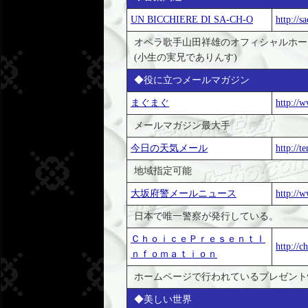
UN BICCHIERE DI SA-CH-O
http://s
オペラ歌手山田祥雄のオフィシャルホー
(小生の実兄でありんす)
◆役に立つメールマガジン
まぐまぐ
http://
メールマガジン最大手
今日の天気メール
http://te
地域指定可能
大坂府警メールニュース
http://w
日本で唯一警察が発行している。
ＣｈｏｉｃｅＰｒｅｓｅｎｔＩ
http://c
ｎｆｏｍａｔｉｏｎ
ホームページで行われているプレゼント
◆美しい世界