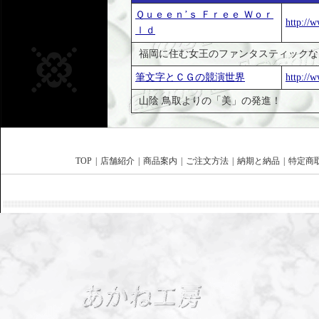
Ｑｕｅｅｎ’ｓ Ｆｒｅｅ Ｗｏｒ
http://w
ｌｄ
福岡に住む女王のファンタスティックな
筆文字とＣＧの競演世界
http://
山陰 鳥取よりの「美」の発進！
TOP
|
店舗紹介
|
商品案内
|
ご注文方法
|
納期と納品
|
特定商