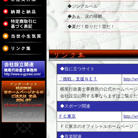
◆ジングルベル
◆あぁ、涙の帰郷
◆夏だ！祭りだ！雷だ！
◆役に立つサイト
「挑戦」支援ＮＥＴ
http://
横尾行政書士事務所の公式ホームページ
会社設立に関する事ならまずはご覧くだ
◆スポーツ関連
ＦＣ東京
http://w
ＦＣ東京のオフィシャルホームページ
◆音楽関連