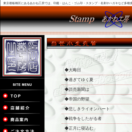
東京都板橋区にあるあかね工房では、印鑑・はんこ・ゴム印・スタンプ・名刺やハガキなど多種
◆大晦日
◆過ぎてゆく夏
◆読売新聞は
◆帝国の野望
◆悲しきライオンハート
◆戦争をしたがる者
◆正月に寝込む」