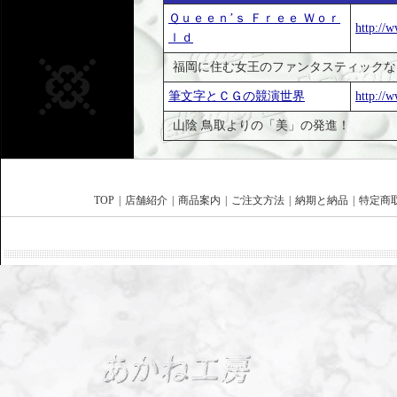
Ｑｕｅｅｎ’ｓ Ｆｒｅｅ Ｗｏｒ
http://w
ｌｄ
福岡に住む女王のファンタスティックな
筆文字とＣＧの競演世界
http://
山陰 鳥取よりの「美」の発進！
TOP
|
店舗紹介
|
商品案内
|
ご注文方法
|
納期と納品
|
特定商