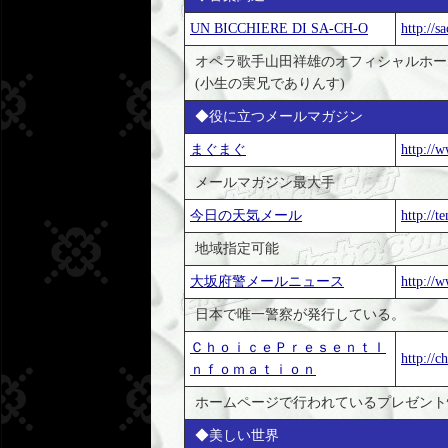
UN BICCHIERE DI SA-CH-O
http://s
オペラ歌手山田祥雄のオフィシャルホー
(小生の実兄でありんす)
◆役に立つメールマガジン
まぐまぐ
http://
メールマガジン最大手
今日の天気メール
http://te
地域指定可能
大坂府警メールニュース
http://w
日本で唯一警察が発行している。
ＣｈｏｉｃｅＰｒｅｓｅｎｔＩ
http://c
ｎｆｏｍａｔｉｏｎ
ホームページで行われているプレゼント
◆美しい世界