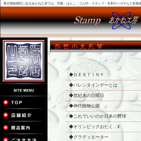
東京都板橋区にあるあかね工房では、印鑑・はんこ・ゴム印・スタンプ・名刺やハガキなど多種
◆ＤＥＳＴＩＮＹ
◆バレンタインデーとは
◆世紀末の日曜日
◆神代植物公園
◆これでいいのか日本の野球
◆オリンピックおたく．Ⅱ
◆グラディエーター