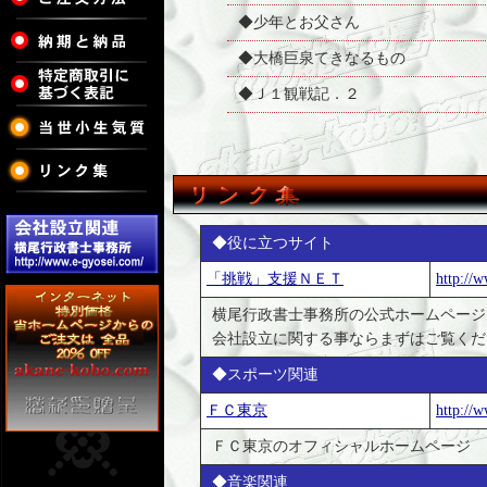
◆少年とお父さん
◆大橋巨泉てきなるもの
◆Ｊ１観戦記．２
◆役に立つサイト
「挑戦」支援ＮＥＴ
http://
横尾行政書士事務所の公式ホームページ
会社設立に関する事ならまずはご覧くだ
◆スポーツ関連
ＦＣ東京
http://w
ＦＣ東京のオフィシャルホームページ
◆音楽関連